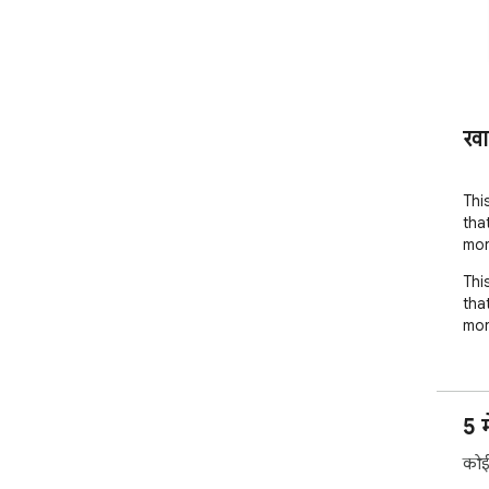
खा
Thi
tha
mor
Thi
tha
mor
5 म
कोई 