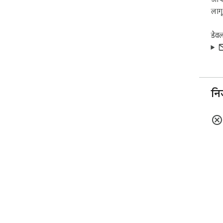
लागू 
डेव
नि