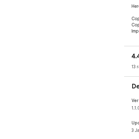
Her
Cop
Cop
Imp
Del
Add
Mod
4.
Sec
13 
De
Ver
1.1.
Up
3 J