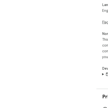
La
Eng
Fla
Non
Thi
con
con
you
Dev
Pr