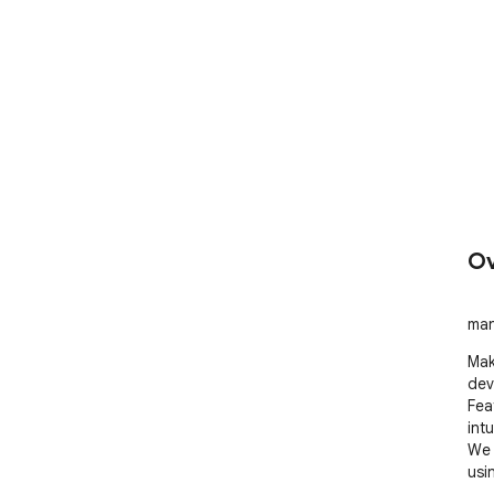
Ov
man
Mak
dev
Fea
intu
We 
usi