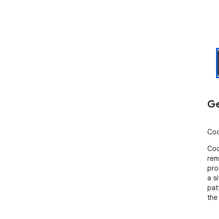
Ge
Coo
Coo
rem
pro
a s
pat
the