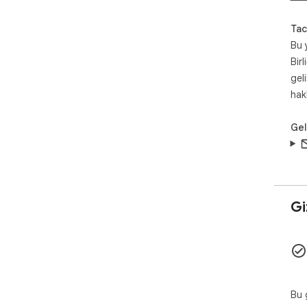
Tac
Bu 
Birl
gel
hak
Geli
Giz
Bu g