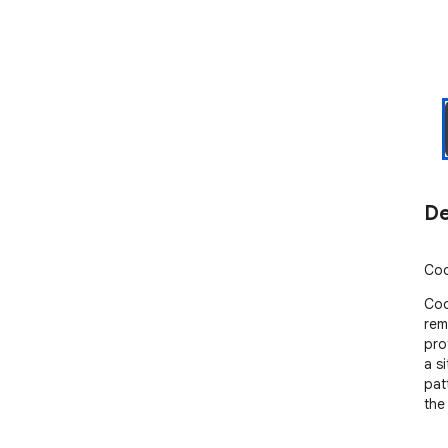
De
Coo
Coo
rem
pro
a s
pat
the