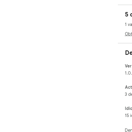
5 
1 v
Obt
De
Ver
1.0
Act
3 d
Idi
15 
Den