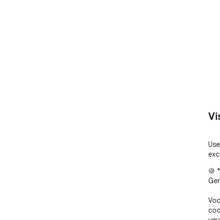
Vi
Use
exc
🍪 
Ger
Voc
coo