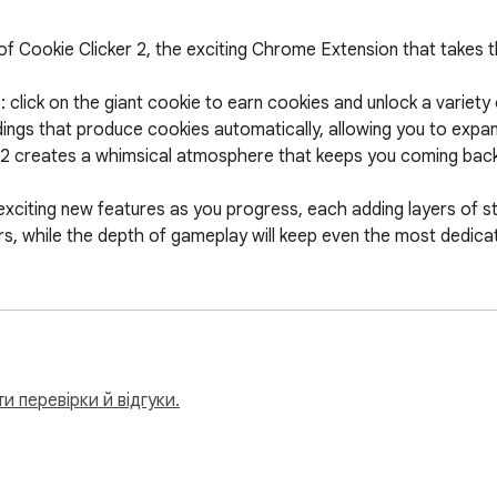
of Cookie Clicker 2, the exciting Chrome Extension that takes t
le: click on the giant cookie to earn cookies and unlock a varie
ings that produce cookies automatically, allowing you to expan
 2 creates a whimsical atmosphere that keeps you coming back
xciting new features as you progress, each adding layers of st
, while the depth of gameplay will keep even the most dedicat
build a massive cookie factory, Cookie Clicker 2 promises hour
 your cookie empire today!

и перевірки й відгуки.
nblocked" button, making it easy for players to quickly acces