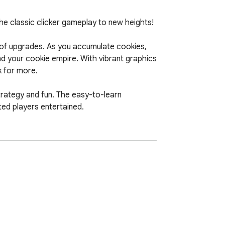
he classic clicker gameplay to new heights!

ty of upgrades. As you accumulate cookies, 
d your cookie empire. With vibrant graphics 
 for more.

rategy and fun. The easy-to-learn 
ed players entertained.

s of sweet enjoyment.

s the games on our website 