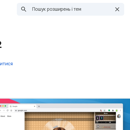
2
литися