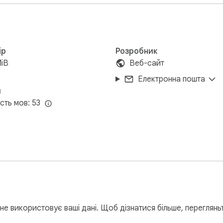
ір
Розробник
MiB
Веб-сайт
Електронна пошта
и
ість мов: 53
не використовує ваші дані. Щоб дізнатися більше, переглян