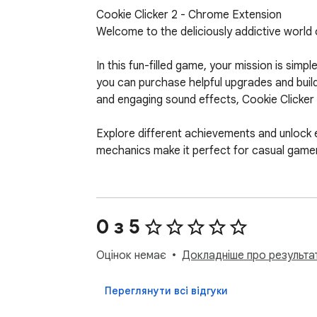
Cookie Clicker 2 - Chrome Extension

Welcome to the deliciously addictive world 
In this fun-filled game, your mission is simp
you can purchase helpful upgrades and build
and engaging sound effects, Cookie Clicker
Explore different achievements and unlock e
mechanics make it perfect for casual gamers
Whether you’re looking to pass the time or 
Download Cookie Clicker 2 and start baking
0 з 5
Оцінок немає
Докладніше про результат
*Note: We have added "Classroom 6x, Poki U
https://classroom-6x.org, https://poki.ee
Переглянути всі відгуки