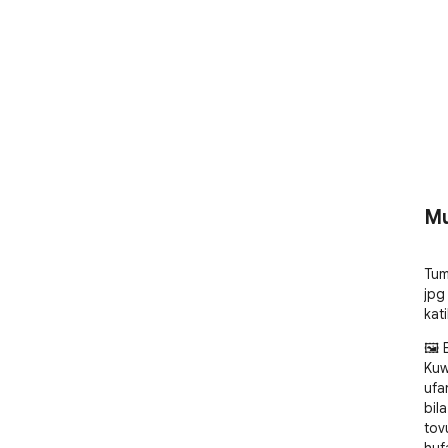
Mu
Tum
jpg
kat
🖼️
Kuw
ufa
bil
tov