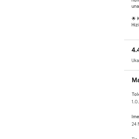
huf
una
🌟 
Hizi
• U
mib
• D
4.
• T
kuf
Ukad
• Ka
🎯 
Ma
➤ U
➤ B
yako
Tol
➤ K
1.0.
har
➤ U
Ime
pic
24 
➤ H
kig