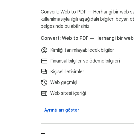
• Remove Elements — click anything to remov
Convert: Web to PDF — Herhangi bir web sayf
• Undo changes instantly (Ctrl+Z)  

kullanılmasıyla ilgili aşağıdaki bilgileri beyan et
• Article Mode — extract only the main conten
belgesinde bulabilirsiniz.
• Hide Sticky Elements — remove floating he
Convert: Web to PDF — Herhangi bir web sa
• Load All Images — ensures lazy-loaded ima
Kimliği tanımlayabilecek bilgiler
---

Finansal bilgiler ve ödeme bilgileri
👀 PREVIEW BEFORE YOU SAVE

Kişisel iletişimler
• Full PDF preview before download  

Web geçmişi
• Print directly from preview  

Web sitesi içeriği
• Share without downloading  

• See file size before saving  

Ayrıntıları göster
---

⚡ BUILT FOR SPEED
