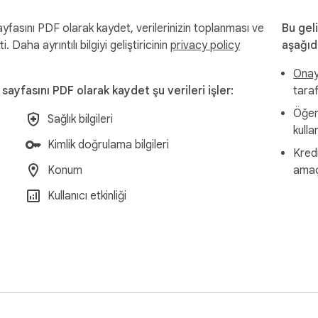
e ads, popups, or clutter  

asını PDF olarak kaydet, verilerinizin toplanması ve
Bu geli
ti. Daha ayrıntılı bilgiyi geliştiricinin
privacy policy
aşağıd
t (no navigation, no noise)  

Onayl
aders and banners  

yfasını PDF olarak kaydet şu verileri işler:
tara
ges appear in your PDF  

Öğeni
Sağlık bilgileri
kulla
Kimlik doğrulama bilgileri
Kred
Konum
amaç
Kullanıcı etkinliği