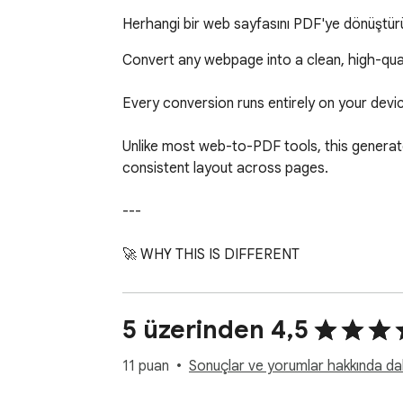
Herhangi bir web sayfasını PDF'ye dönüştürün.
Convert any webpage into a clean, high-qual
Every conversion runs entirely on your devic
Unlike most web-to-PDF tools, this generate
consistent layout across pages.

---

🚀 WHY THIS IS DIFFERENT

Most extensions fall into one of three traps:
• They generate low-quality, screenshot-ba
5 üzerinden 4,5
• They send your page data to external serve
• They hide basic features behind a paywall  
11 puan
Sonuçlar ve yorumlar hakkında daha