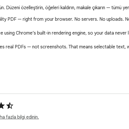
 Düzeni özelleştirin, öğeleri kaldırın, makale çıkarın — tümü yer
ity PDF — right from your browser. No servers. No uploads. No 
e using Chrome’s built-in rendering engine, so your data never 
s real PDFs — not screenshots. That means selectable text, wor


sed PDFs  

rs  



 fazla bilgi edinin.