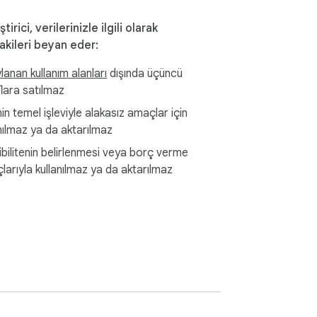
ştirici, verilerinizle ilgili olarak
akileri beyan eder:
anan kullanım alanları
dışında üçüncü
flara satılmaz
n temel işleviyle alakasız amaçlar için
nılmaz ya da aktarılmaz
ibilitenin belirlenmesi veya borç verme
larıyla kullanılmaz ya da aktarılmaz