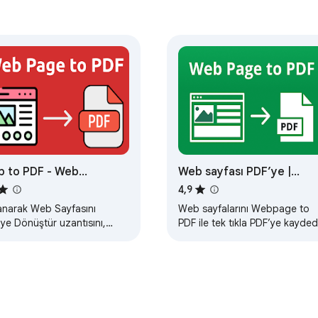
k  

 to PDF - Web
Web sayfası PDF’ye |
ls Protocol.

fasını PDF'ye Dönüştür
Webpage to PDF
4,9
lanarak Web Sayfasını
Web sayfalarını Webpage to
count required.

ye Dönüştür uzantısını,
PDF ile tek tıkla PDF’ye kayded
rnet sayfasını pdf olarak
ve önemli sayfalara çevrimdışı
page content to external servers. If you're converting sensitive
edin ve anında indirin.
erişin.
g isn’t optional. It’s essential.
