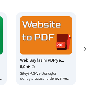
Web Sayfasını PDF'ye
Dönüştürme
5,0
Siteyi PDF'ye Dönüştür
in
dönüştürücüsünü deneyin ve
web sayfasını pdf olarak
 data (financial reports, internal 
kaydedin. Bu web kesici, bir
web sayfasını pdf olarak…