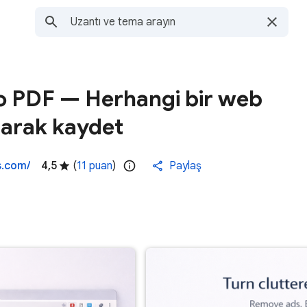
o PDF — Herhangi bir web
larak kaydet
s.com/
4,5
(
11 puan
)
Paylaş