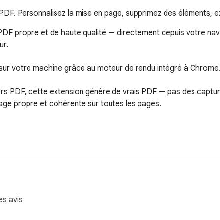
PDF. Personnalisez la mise en page, supprimez des éléments, ex
DF propre et de haute qualité — directement depuis votre navig
r.

sur votre machine grâce au moteur de rendu intégré à Chrome.
rs PDF, cette extension génère de vrais PDF — pas des captures 
page propre et cohérente sur toutes les pages.

de ces trois pièges :

 à partir de captures d'écran

des serveurs externes

es avis
errière un paywall
