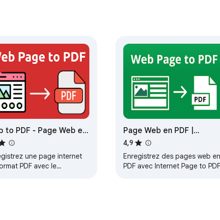
u le lien

AREIL

 to PDF - Page Web en
Page Web en PDF |
 le Protocole DevTools de Chrome — le contenu des pages, les 
F
Internet Page to PDF
4,9
egistrez une page internet
Enregistrez des pages web e
format PDF avec le
PDF avec Internet Page to PD
 agrégé après chaque conversion réussie, contenant uniquement u
vertisseur Page Web en
et gardez vos pages
adresse IP ou à votre historique) pour nous permettre de compte
 idéal pour la lecture hors
importantes accessibles hors
e et le partage.
ligne.
on complète dans notre politique de confidentialité.
