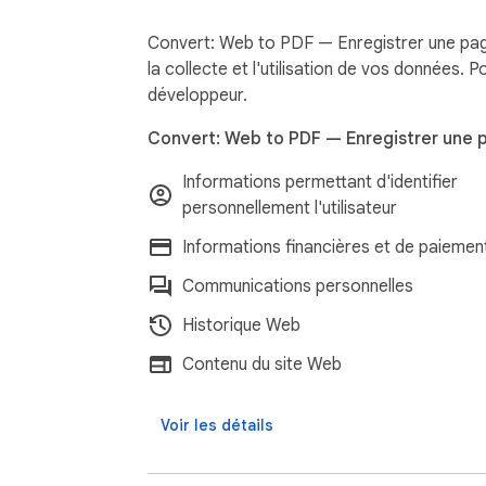
🧹 NETTOYER AVANT DE CONVERTIR

Convert: Web to PDF — Enregistrer une page
• Supprimer des éléments — cliquez sur n'imp
la collecte et l'utilisation de vos données. 
• Annulation instantanée (Ctrl+Z)

développeur.
• Mode Article — extrait uniquement le conten
Convert: Web to PDF — Enregistrer une p
• Masquer les éléments fixes — supprime les
• Charger toutes les images — assure que l
Informations permettant d'identifier
personnellement l'utilisateur
---

Informations financières et de paiemen
👀 APERÇU AVANT D'ENREGISTRER

Communications personnelles
• Aperçu PDF complet avant le téléchargem
Historique Web
• Imprimer directement depuis l'aperçu

Contenu du site Web
• Partager sans télécharger

• Voir la taille du fichier avant d'enregistrer

Voir les détails
---
