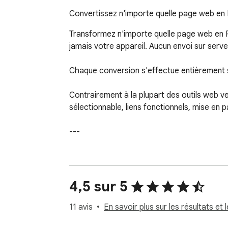
Convertissez n'importe quelle page web en 
Transformez n'importe quelle page web en P
jamais votre appareil. Aucun envoi sur serveu
Chaque conversion s'effectue entièrement 
Contrairement à la plupart des outils web ve
sélectionnable, liens fonctionnels, mise en 
---

🚀 POURQUOI C'EST DIFFÉRENT

La plupart des extensions tombent dans l'un 
4,5 sur 5
• Elles génèrent des PDF de mauvaise qualité
• Elles envoient le contenu de vos pages à 
11 avis
En savoir plus sur les résultats et l
• Elles cachent les fonctionnalités de base d