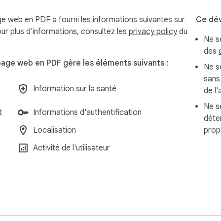
 web en PDF a fourni les informations suivantes sur
Ce dév
orte quoi pour retirer publicités, popups ou désordre

Pour plus d'informations, consultez les
privacy policy
du
Ne s
des
u principal (sans navigation, sans bruit)

age web en PDF gère les éléments suivants :
 en-têtes et bannières flottantes

Ne se
es images en chargement différé apparaissent dans le PDF

sans
Information sur la santé
de l'
Ne se
t
Informations d'authentification
déte
Localisation
prop
ent

Activité de l'utilisateur