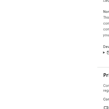
Non
Thi
con
con
you
Dev
Pr
Con
reg
Con