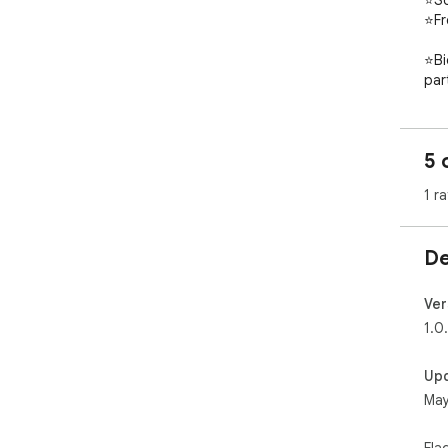
⭐So 
⭐Fre
⭐Bi
par
ove
lea
5 
1 ra
De
Ver
1.0
Up
May
Fla