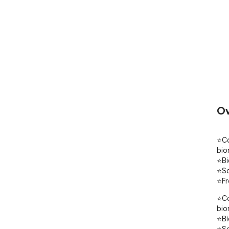
Ov
⭐Co
bion
⭐Bi
⭐So 
⭐Fr
⭐Co
bion
⭐Bi