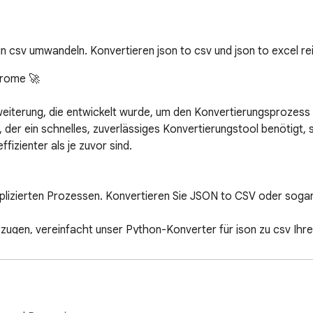
n csv umwandeln. Konvertieren json to csv und json to excel re
rome 🚀

iterung, die entwickelt wurde, um den Konvertierungsprozess
 der ein schnelles, zuverlässiges Konvertierungstool benötigt, st
zienter als je zuvor sind.

plizierten Prozessen. Konvertieren Sie JSON to CSV oder sogar
rzugen, vereinfacht unser Python-Konverter für json zu csv Ihre A
 Unsere Converter json online-Funktionalität unterstützt Sie da