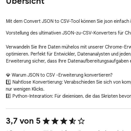
Übersicht
Mit dem Convert JSON to CSV-Tool können Sie json einfach i
Vorstellung des ultimativen JSON-zu-CSV-Konverters für Ch
Verwandeln Sie Ihre Daten mühelos mit unserer Chrome-Erwe
optimieren. Perfekt für Entwickler, Datenanalysten und jeden,
Erweiterung sicher, dass Ihre Datenaufbereitungsaufgaben effi
💎 Warum JSON to CSV -Erweiterung konvertieren?

1️⃣ Nahtlose Konvertierung: Verabschieden Sie sich von kom
nur wenigen Klicks.

2️⃣ Python-Integration: Für diejenigen, die das Skripten bevo
sich nahtlos in Ihre Python-Projekte.

3️⃣ Online-Zugänglichkeit: Müssen Sie unterwegs konvertieren?
3,7 von 5
🥇 Hauptfunktionen umfassen:
