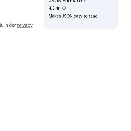
JSON Formatter
4,3
Makes JSON easy to read
du in der
privacy
.

n:
