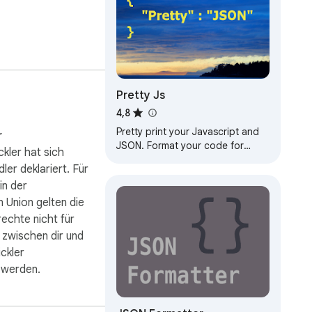
s.

ine Vielzahl von 
r Daten bewahren.

Pretty Js
4,8
Pretty print your Javascript and
r
JSON. Format your code for
kler hat sich
easier reading. Convert between
ler deklariert. Für
XML and JSON.
in der
erter Informationen 
 Union gelten die
em Grundsatz, dass 
echte nicht für
 zwischen dir und
ckler
 werden.