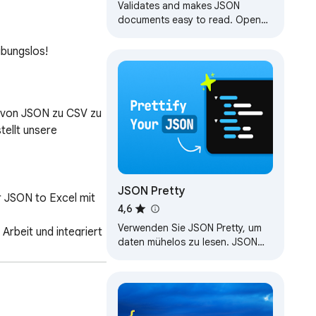
Validates and makes JSON
documents easy to read. Open
source.
ibungslos!
 von JSON zu CSV zu 
ellt unsere 
JSON Pretty
 JSON to Excel mit 
4,6
Verwenden Sie JSON Pretty, um
rbeit und integriert 
daten mühelos zu lesen. JSON
Prettier & JSON Beautify für klar
bei.

formatierte Ansichten im Browser.