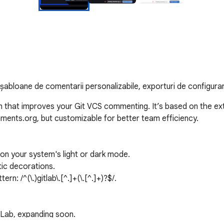
șabloane de comentarii personalizabile, exporturi de configurar
n that improves your Git VCS commenting. It’s based on the e
ents.org, but customizable for better team efficiency.

 your system's light or dark mode.

ic decorations.

n: /^(\.)gitlab\.[^.]+(\.[^.]+)?$/.

tLab, expanding soon.
