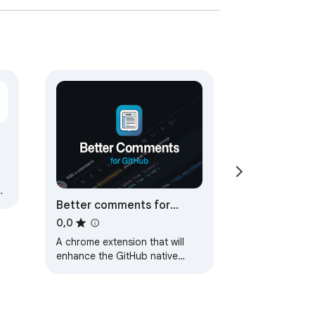
Better comments for
GitHub
0,0
A chrome extension that will
enhance the GitHub native
comment editor with a more
powerful wysiwyg block based
editor