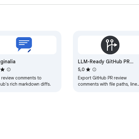
ginalia
LLM-Ready GitHub PR
Review Exporter
5,0
 review comments to
Export GitHub PR review
ub's rich markdown diffs.
comments with file paths, line
numbers, and code
suggestions. Customize with
AI-assisted review prompts.