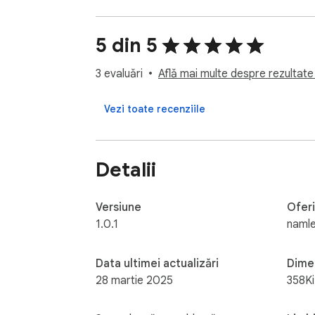
* Customizable Templates: Create and man
* Team Config Exports/Imports: Easily expor
5 din 5
Conventional Comments Plus makes Git VCS 
3 evaluări
Află mai multe despre rezultate 
Vezi toate recenziile
Detalii
Versiune
Oferi
1.0.1
naml
Data ultimei actualizări
Dime
28 martie 2025
358K