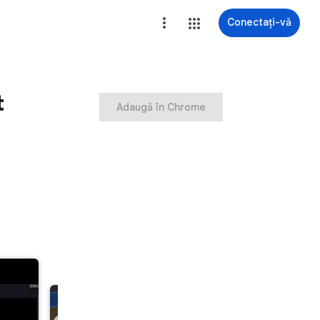
Conectați-vă
t
Adaugă în Chrome