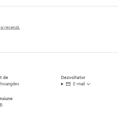
age comment templates.

t and import settings.

commenting smoother, better for team collaboration, and fut
și recenzii.
t de
Dezvoltator
ehoangdev
E-mail
nsiune
iB