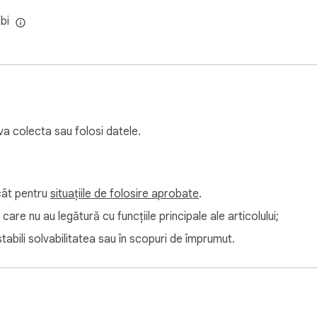
i
bi
 va colecta sau folosi datele.
ecât pentru
situațiile de folosire aprobate
.
care nu au legătură cu funcțiile principale ale articolului;
tabili solvabilitatea sau în scopuri de împrumut.