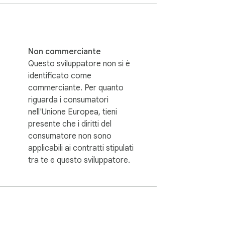
Non commerciante
Questo sviluppatore non si è
identificato come
commerciante. Per quanto
riguarda i consumatori
nell'Unione Europea, tieni
presente che i diritti del
consumatore non sono
tro software di analisi contrattuale 
applicabili ai contratti stipulati
 un linguaggio legale denso in modo che tu 
tra te e questo sviluppatore.