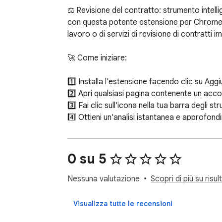
⚖️ Revisione del contratto: strumento intellig
con questa potente estensione per Chrome. C
lavoro o di servizi di revisione di contratti 
🚀 Come iniziare:

1️⃣ Installa l'estensione facendo clic su Agg
2️⃣ Apri qualsiasi pagina contenente un acc
3️⃣ Fai clic sull'icona nella tua barra degli str
4️⃣ Ottieni un'analisi istantanea e approfondime
🌟 Perché migliaia di utenti si fidano di que
compiti di routine. L'estensione funge da as
0 su 5
come una lista di controllo per la revisione 
Nessuna valutazione
Scopri di più su risul
📋 Caratteristiche principali:

 ➤ Revisione di documenti legali AI che evidenzia termini e obblighi critici

Visualizza tutte le recensioni
 ➤ Lista di controllo integrata per tipi di accordo comuni
