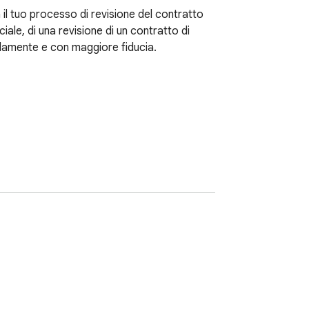
 il tuo processo di revisione del contratto 
e, di una revisione di un contratto di 
pidamente e con maggiore fiducia.

ostituisce costose consulenze legali per 
 mancanti e lacune di conformità. Pensala 