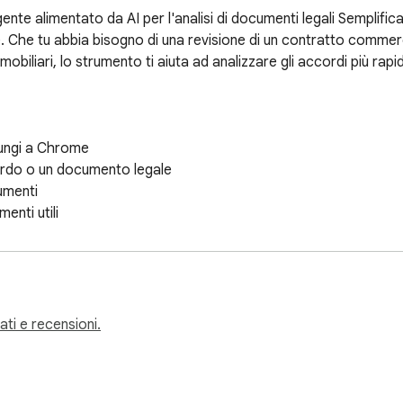
ente alimentato da AI per l'analisi di documenti legali Semplifica
he tu abbia bisogno di una revisione di un contratto commercial
immobiliari, lo strumento ti aiuta ad analizzare gli accordi più ra
iungi a Chrome 

ordo o un documento legale

umenti 

nti utili

sto strumento? Il nostro software di revisione del contratto AI s
sistente personale, esaminando i documenti per rischi, clausole
del contratto che funziona ogni volta.

tati e recensioni.