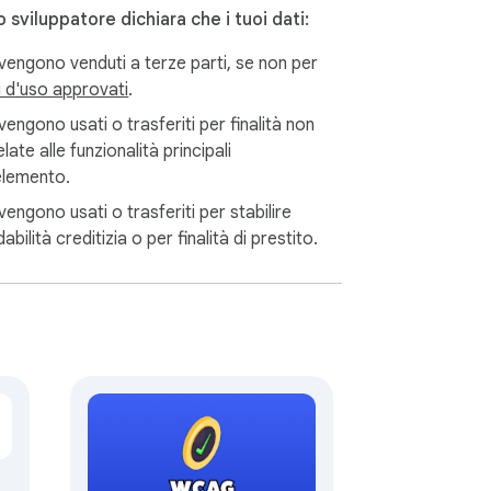
 sviluppatore dichiara che i tuoi dati:
vengono venduti a terze parti, se non per
i d'uso approvati
.
engono usati o trasferiti per finalità non
cordi quotidiani con fornitori, l'estensione 
late alle funzionalità principali
nenti, aiutandoti a completare una revisione 
'elemento.
engono usati o trasferiti per stabilire
idabilità creditizia o per finalità di prestito.
ntesto legale. Supporta l'intero processo, 
mente disponibile. I tuoi documenti vengono 