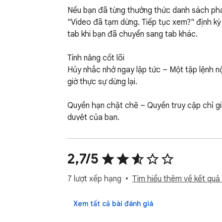
Nếu bạn đã từng thưởng thức danh sách phát d
"Video đã tạm dừng. Tiếp tục xem?" định kỳ 
tab khi bạn đã chuyển sang tab khác.

Tính năng cốt lõi

Hủy nhắc nhở ngay lập tức – Một tập lệnh nộ
giờ thực sự dừng lại.

Quyền hạn chặt chẽ – Quyền truy cập chỉ giớ
duyệt của bạn.

Lợi ích thực tế

Năng suất liên tục hoặc giải trí

2,7/5
Sinh viên, lập trình viên và bất kỳ ai phụ t
7 lượt xếp hạng
Tìm hiểu thêm về kết quả 
Nhóm người dùng

Xem tất cả bài đánh giá
Người làm việc và nhà phát triển từ xa
