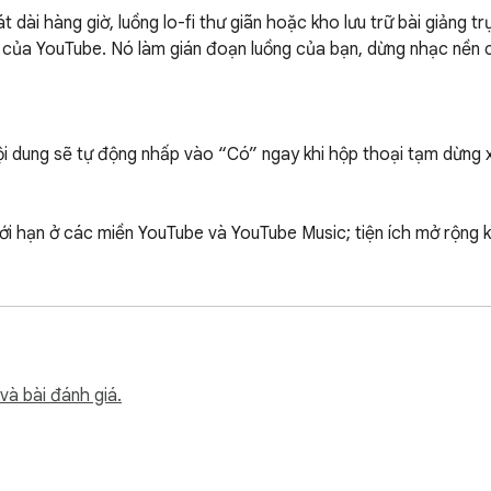
ài hàng giờ, luồng lo-fi thư giãn hoặc kho lưu trữ bài giảng trực
của YouTube. Nó làm gián đoạn luồng của bạn, dừng nhạc nền củ
i dung sẽ tự động nhấp vào “Có” ngay khi hộp thoại tạm dừng xu
i hạn ở các miền YouTube và YouTube Music; tiện ích mở rộng kh
huộc vào âm thanh nền có thể nghe nhạc liên tục trong nhiều giờ 
và bài đánh giá.