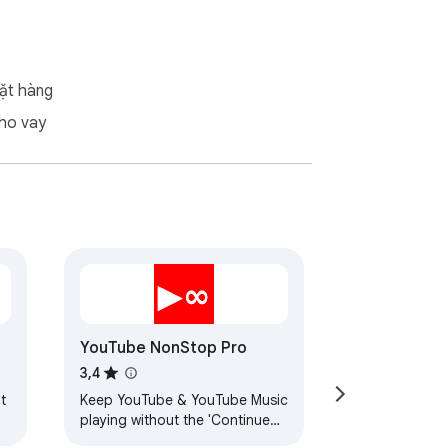
ặt hàng
ho vay
YouTube NonStop Pro
3,4
t
Keep YouTube & YouTube Music
playing without the 'Continue
watching' pause.