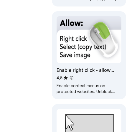
and text selection on sites that
prevent them.
Enable right click - allow
copy & select
4,5
Enable context menus on
protected websites. Unblock
right click menu. Highlight and
allow copy option for all pages
works again.