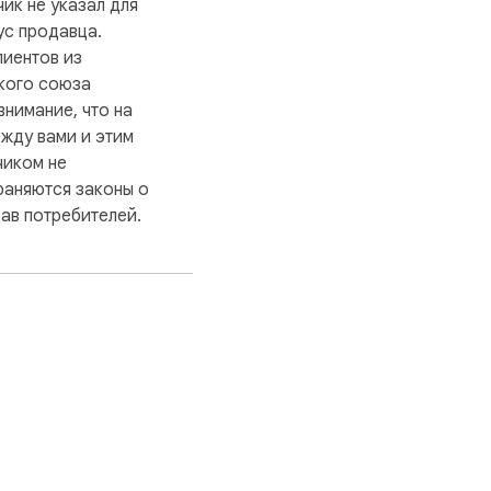
ик не указал для
ус продавца.
иентов из
кого союза
внимание, что на
жду вами и этим
чиком не
раняются законы о
ав потребителей.