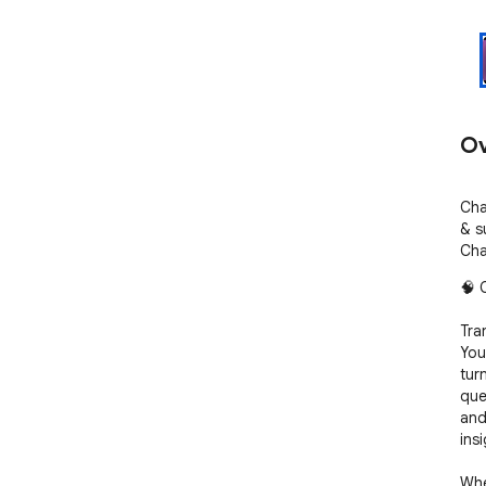
Ov
Cha
& s
Cha
🧠 
Tra
You
tur
que
and
ins
Whe