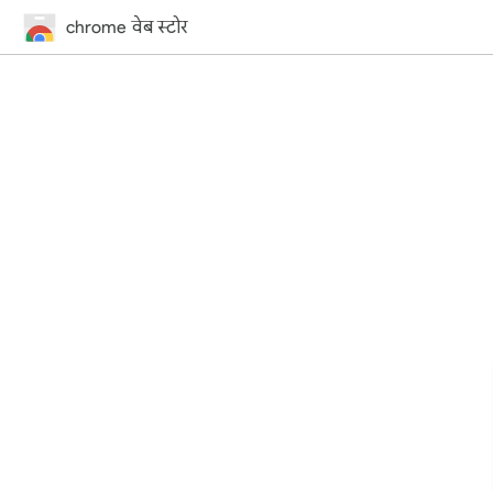
chrome वेब स्टोर