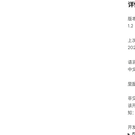
详
版
1.2
上
20
语
中
举
非
该
知
开