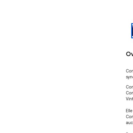
Ov
Con
syn
Com
Com
Vint
Ell
Com
auc