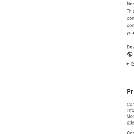
Non
Thi
con
con
you
Dev
Pr
Com
inf
Mor
pri
Com