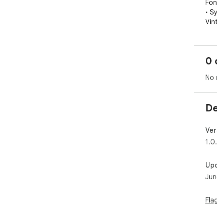
Fonc
• S
Vint
• R
• F
pas
0 
• A
No 
Néc
De
Ver
1.0
Up
Jun
Fla