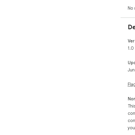
No 
De
Ver
1.0
Up
Jun
Fla
Non
Thi
con
con
you