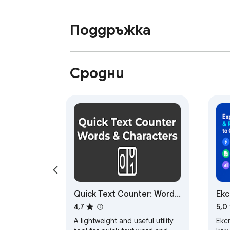
Поддръжка
Сродни
Quick Text Counter: Words
Ек
& Characters
ком
4,7
5,0
ек
A lightweight and useful utility
Екс