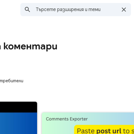
а коментари
отребители