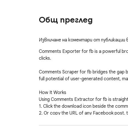
Общ преглед
Извличане на коментари от публикации в
Comments Exporter for fb is a powerful bro
clicks.

Comments Scraper for fb bridges the gap bet
full potential of user-generated content, ma
How It Works

Using Comments Extractor for fb is straight
1. Click the download icon beside the comme
2. Or copy the URL of any Facebook post. th
replies.

3. Click "Download Items" to save the data