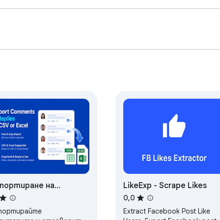
спортиране на
LikeExp - Scrape Likes
ентари за Facebook -
0,0
спортиране в CSV и
портирайте
Extract Facebook Post Like