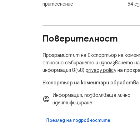
Data Privacy

притеснение
54 ез
Your data stays on your device and is not st
Disclaimer

This extension is an independently develo
Поверителност
Програмистът на Експортьор на комен
относно събирането и използването на
информация в(ъв)
privacy policy
на прогр
Експортьор на коментари обработва 
Информация, позволяваща лично
идентифициране
Преглед на подробностите