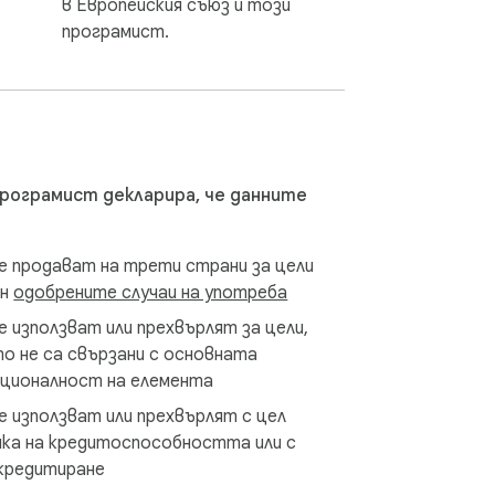
в Европейския съюз и този
nformation secure and confidential.

програмист.
 LLC.
програмист декларира, че данните
е продават на трети страни за цели
ън
одобрените случаи на употреба
е използват или прехвърлят за цели,
о не са свързани с основната
кционалност на елемента
е използват или прехвърлят с цел
ка на кредитоспособността или с
кредитиране