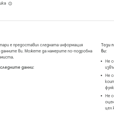
ика
ored or transmitted to our servers. We prioritize keeping your i
ped product by ExtensionsBox and has no association with META
тари е предоставил следната информация
Този 
 данните ви. Можете да намерите по-подробна
ви:
амиста.
Не с
следните данни:
изв
Не с
коит
фун
Не с
оцен
цел 