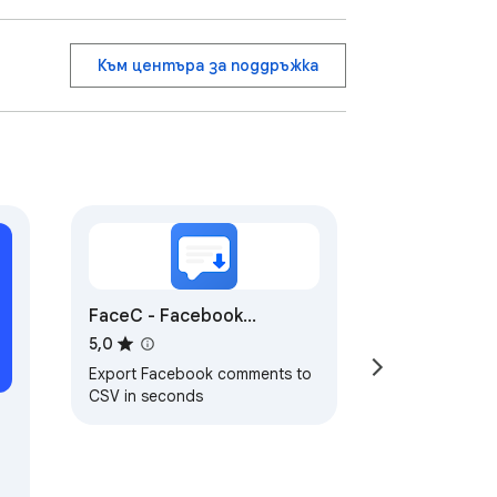
Към центъра за поддръжка
FaceC - Facebook
comment export tool
5,0
Export Facebook comments to
CSV in seconds