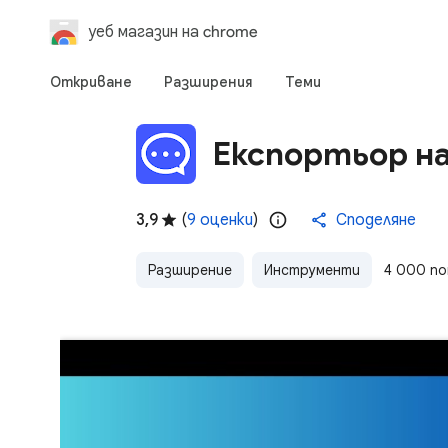
уеб магазин на chrome
Откриване
Разширения
Теми
Експортьор н
3,9
(
9 оценки
)
Споделяне
Разширение
Инструменти
4 000 п