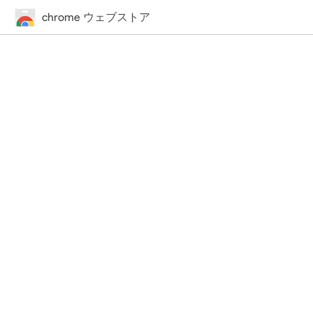
chrome ウェブストア