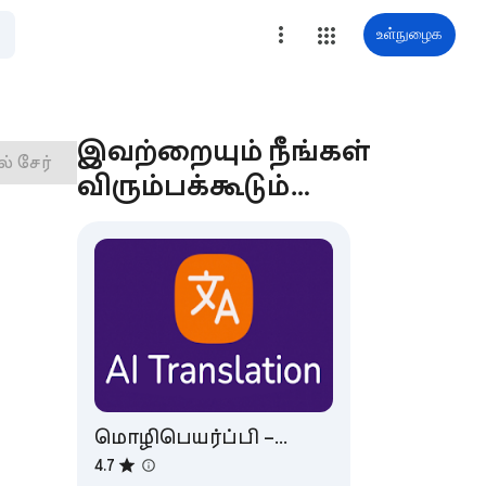
உள்நுழைக
இவற்றையும் நீங்கள்
் சேர்
விரும்பக்கூடும்…
மொழிபெயர்ப்பி –
Translate English to Tamil
4.7