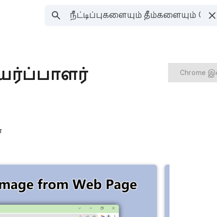
ர்ப்பாளர்
Chrome இல
்