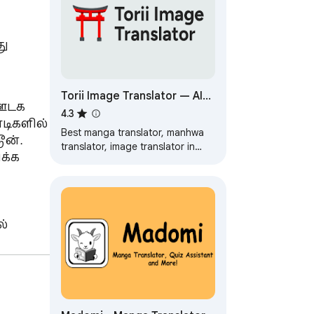
ு 
Torii Image Translator — AI
ஊடக 
Manga Translator, Manhwa
4.3
ிகளில் 
Translator ...
Best manga translator, manhwa
ன். 
translator, image translator in
்க 
general, using AI, translate any
image on any website!
் 