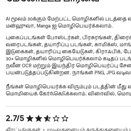
AI மூலம் 30க்கும் மேற்பட்ட மொழிகளில் படத்தை
மன்ஹுவா, Manga ஐ மொழிபெயர்க்கலாம்.
புகைப்படங்கள் போஸ்டர்கள், பிரசுரங்கள், திரைக
வரைபடங்கள், தயாரிப்பு படங்கள், காமிக்ஸ், மாங
இடுகைகள், தயாரிப்பு கையேடுகள், கிராஃபிக்,
30+ மொழிகளில் மொழிபெயர்க்கலாம் கடிதப் படங்
நவீன OCR மற்றும் இயந்திர மொழிபெயர்ப்பு சேவ
பயன்படுத்தப்படுகின்றன. நாங்கள் PNG, JPG வடி
நீங்கள் மொழிபெயர்க்க விரும்பும் படத்தின் மீத
மொழியைத் தேர்ந்தெடுக்கலாம். விரைவில், மொழி
படத்தை தானாகவே மாற்றிவிடும், இது சரியான 
இலக்குப் படத்தைத் தேர்ந்தெடுத்த பிறகு, அது
2.7/5
செய்யப்படும்.

6 ரேட்டிங்குகள்
முடிவுகளையும் கருத்துகளையும் க