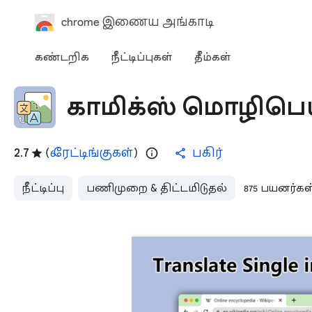
chrome இணைய அங்காடி
கண்டறிக
நீட்டிப்புகள்
தீம்கள்
காமிக்ஸ் மொழிபெய
2.7
(
6 ரேட்டிங்குகள்
)
பகிர்
நீட்டிப்பு
பணிமுறை & திட்டமிடுதல்
875 பயனர்கள