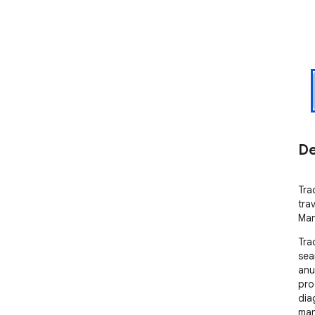
De
Tra
tra
Man
Tra
sea
anu
pro
dia
man