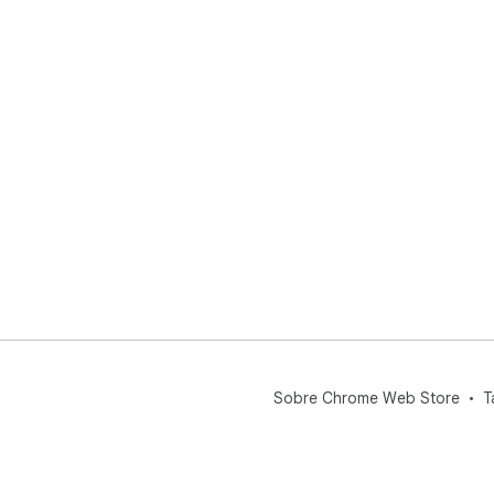
Sobre Chrome Web Store
T