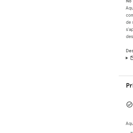
No 
Aqu
com
de 
s'a
des
Des
Pr
Aqu