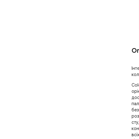
О
Інт
кол
Col
орі
дос
пал
без
роз
сту
кон
всі