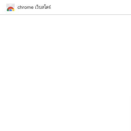
chrome เว็บสโตร์