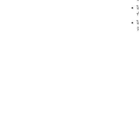
หน้า
ไ
อาชี
ท
คุณ
ตัวเ
ไ
ว
สำห
end
ต้อ
เต็
การ
แบบ
ยิ่
เบรา
สำหร
ทฤษ
เรีย
แผน
แห่
จะช่
ส่วน
ทดส