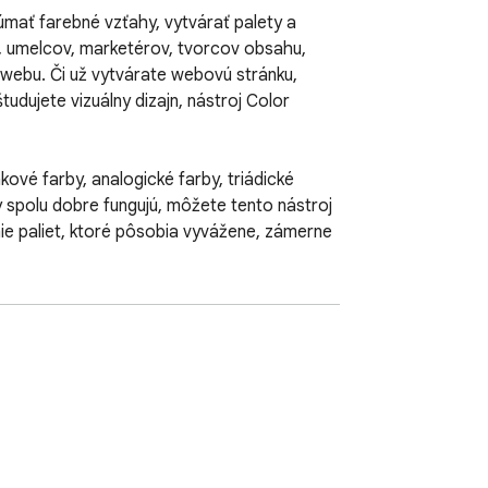
ať farebné vzťahy, vytvárať palety a 
, umelcov, marketérov, tvorcov obsahu, 
webu. Či už vytvárate webovú stránku, 
udujete vizuálny dizajn, nástroj Color 
vé farby, analogické farby, triádické 
 spolu dobre fungujú, môžete tento nástroj 
ie paliet, ktoré pôsobia vyvážene, zámerne 
e sa nikdy neprenášajú na servery tretích 
rmácie a výbery dizajnu zostávajú vo vašom 
grácie tretích strán. Vďaka tomu je 
brandingových projektoch, nevydaných 
aniach. Vývojári môžu vytvárať 