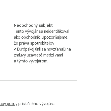
dnostňovať súkromie svojich aktivít 
prebiehalo lokálne vo vašom prehliadači, 
ehliadača Chrome a začať experimentovať s 
Neobchodný subjekt
ávať, ako rôzne farby fungujú spoločne, 
Tento vývojár sa neidentifikoval
ch alebo kreatívnych projektoch. 
ako obchodník. Upozorňujeme,
jší pracovný postup.

že práva spotrebiteľov
v Európskej únii sa nevzťahujú na
 plánovanie rozhrania. Výber správnych 
zmluvy uzavreté medzi vami
ránka cíti a aká ľahko sa používa. Dobrá 
a týmto vývojárom.
rozšírenie vám pomôže premyslieť si tieto 
 prototypu vývojári často potrebujú rýchle 
ol poskytuje jednoduchý spôsob 
ov komponentov. Môže byť obzvlášť 
lov alebo osobných projektov.

acy policy
príslušného vývojára.