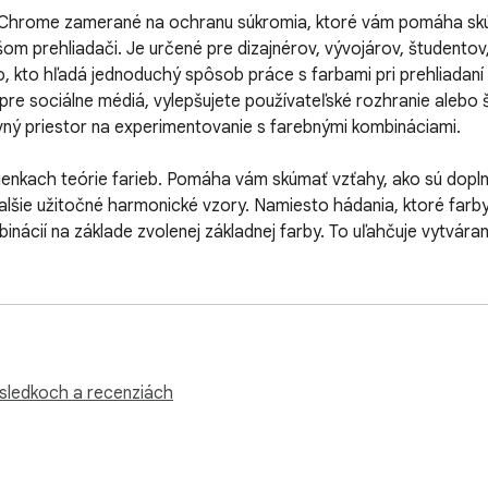
e Chrome zamerané na ochranu súkromia, ktoré vám pomáha skúm
om prehliadači. Je určené pre dizajnérov, vývojárov, študentov
, kto hľadá jednoduchý spôsob práce s farbami pri prehliadaní 
 pre sociálne médiá, vylepšujete používateľské rozhranie alebo št
ný priestor na experimentovanie s farebnými kombináciami.

enkach teórie farieb. Pomáha vám skúmať vzťahy, ako sú doplnko
lšie užitočné harmonické vzory. Namiesto hádania, ktoré farby
nácií na základe zvolenej základnej farby. To uľahčuje vytváran
 prehliadači Chrome a nepoužíva žiadne externé API. Žiadne údaj
dania, obsah stránok, adresy URL webových stránok, osobné info
je cloudové spracovanie, vzdialenú analýzu, online účty ani inte
jnérsky nástroj bez toho, aby sa vzdali súkromia.

ýsledkoch a recenziách
u a profesionálnu prácu. Dizajnéri môžu pracovať na dôverných 
h, súkromných prototypoch alebo interných produktových rozhr