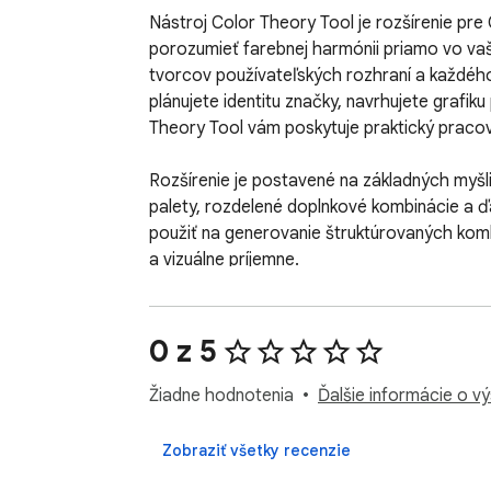
Nástroj Color Theory Tool je rozšírenie pr
porozumieť farebnej harmónii priamo vo vaš
tvorcov používateľských rozhraní a každého
plánujete identitu značky, navrhujete grafiku
Theory Tool vám poskytuje praktický pracov
Rozšírenie je postavené na základných myšli
palety, rozdelené doplnkové kombinácie a ďa
použiť na generovanie štruktúrovaných kombi
a vizuálne príjemne.

Nástroj Color Theory Tool funguje výlučne v
strán. Vaše farby, palety, aktivita prehlia
0 z 5
zariadení. Rozšírenie na fungovanie nevyžadu
užitočné pre ľudí, ktorí chcú spoľahlivý diza
Žiadne hodnotenia
Ďalšie informácie o v
Súkromie je obzvlášť dôležité pre kreatívn
Zobraziť všetky recenzie
webových stránkach, klientskych kampaniac