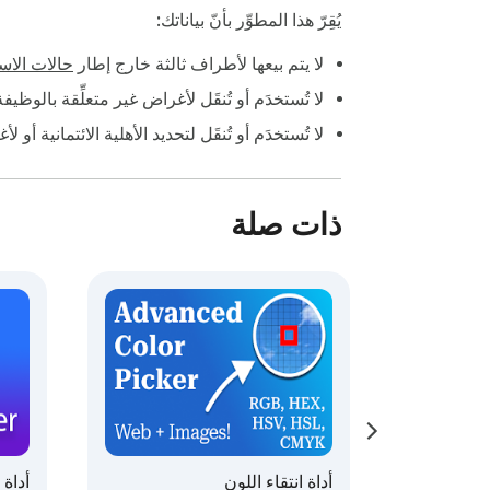
يُقِرّ هذا المطوِّر بأنّ بياناتك:
لا يتم بيعها لأطراف ثالثة خارج إطار
حالات الاست
لا تُستخدَم أو تُنقَل لأغراض غير متعلِّقة بالوظي
لا تُستخدَم أو تُنقَل لتحديد الأهلية الائتمانية أو ل
ذات صلة
أداة انتقاء اللون
أداة 