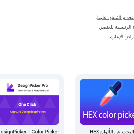
خدام المُتفَق عليها
.
فة الرئيسية للعنصر.
أغراض الإعارة.
البحث عن الألوان HEX
esignPicker - Color Picker