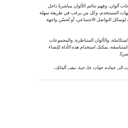
أداة نظرية الألوان هي إضافة لمتصفح كروم تركز على الخصوصية، وتساعدك على استكشاف علاقات الألوان، وإنشاء لوحات ألوان، وفهم تناغم الألوان مباشرةً داخل 
متصفحك. صُممت هذه الأداة للمصممين، والمطورين، والطلاب، والفنانين، والمسوقين، ومنشئي المحتوى، ومصممي واجهات المستخدم، وكل من يرغب في طريقة سهلة 
للعمل مع الألوان أثناء تصفح الإنترنت. سواء كنت تُنشئ موقعًا إلكترونيًا، أو تُخطط لهوية علامة تجارية، أو تُصمم رسومات لوسائل التواصل الاجتماعي، أو تُحسّن واجهة 
تعتمد هذه الإضافة على المفاهيم الأساسية لنظرية الألوان، وتساعدك على استكشاف العلاقات بين الألوان، مثل الألوان المتكاملة، والألوان المتناظرة، والمجموعات 
اللونية الثلاثية، والتركيبات اللونية المتكاملة المنفصلة، وغيرها من أنماط التناغم المفيدة. فبدلاً من التخمين بشأن الألوان المتناسقة، يمكنك استخدام هذه الأداة لإنشاء 
تعمل أداة نظرية الألوان بالكامل داخل متصفح كروم ولا تستخدم أي واجهة برمجة تطبيقات خارجية. لا يتم إرسال أي بيانات إلى خوادم جهات خارجية. تبقى ألوانك، 
ولوحات الألوان، ونشاط التصفح، ومحتوى الصفحات، وعناوين مواقع الويب، ومعلوماتك الشخصية، وخيارات التصميم على جهازك فقط. لا يحتاج هذا الملحق إلى معالجة 
تُعدّ الخصوصية بالغة الأهمية في الأعمال الإبداعية والمهنية. فقد يعمل المصممون على مشاريع علامات تجارية سرية، أو مواقع إلكترونية لم تُنشر بعد، أو حملات عملاء، أو 
نماذج أولية خاصة، أو واجهات منتجات داخلية. وقد يُنشئ المطورون لوحات تحكم، أو أدوات، أو تطبيقات غير متاحة للعامة. وقد يُفضّل الطلاب والمبدعون ببساطة الحفاظ 
على خصوصية تصفحهم ونشاطهم التصميمي. صُممت أداة نظرية الألوان بحيث تتم عملية إنشاء لوحات الألوان واستكشافها محليًا في متصفحك، دون الحاجة إلى تحميل 