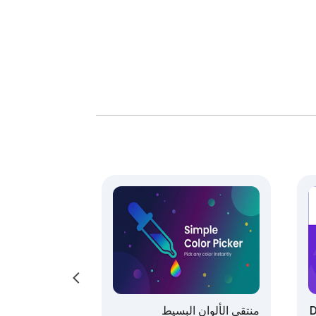
تُعدّ هذه الإضافة مفيدةً أيضاً للفنانين والهواة. إذا كنت تخطط لإنشاء رسومات توضيحية، أو فن رقمي، أو لوحات إلهام، أو أيقونات، أو ملصقات، أو رسومات بسيطة، يمكنك 
استخدام أداة نظرية الألوان لاستكشاف اتجاهات الألوان قبل اعتماد لوحة ألوان نهائية. فهي تساعدك على اكتشاف تركيبات لونية غير متوقعة، أو تحسين نظام الألوان، أو 
لأن أداة نظرية الألوان لا تعتمد على واجهات برمجة تطبيقات خارجية، فهي خفيفة وسريعة الاستجابة. لا حاجة لانتظار استجابات الخادم، ولا يتطلب الأمر حسابًا عبر 
الإنترنت، ولا تعتمد على خدمات خارجية. الأداة متاحة عند فتح متصفح كروم، ويمكن استخدامها كجزء من تصفحك المعتاد أو سير عملك في التصميم. كما أن اعتمادها على 
يركز هذا الملحق على الوضوح وسهولة الاستخدام، فهو لا يهدف إلى إرباك المستخدمين بتعقيدات غير ضرورية. بل يوفر طريقة سلسة لاستكشاف تناغم الألوان وإنشاء 
لوحات ألوان بسرعة. يمكنك البدء بلون واحد وتحويله إلى مجموعة ألوان متناسقة ومفيدة لمشروعك التالي. وهذا يجعله مفيدًا للمبتدئين والخبراء على حد سواء، ممن 
أداة نظرية الألوان مثالية لكل من يرغب في اختيار ألوان أفضل مع الحفاظ على خصوصية بياناته. لا تستخدم الأداة أي واجهة برمجة تطبيقات خارجية، ولا يتم إرسال أي 
بيانات إلى خوادم جهات خارجية، كما لا يتم تحميل أو مشاركة أي معلومات عن لوحة الألوان أو سجل التصفح أو محتوى صفحات الويب أو البيانات الشخصية. كل شيء يتم 
D
منتقي الألوان البسيط
بفضل ميزاته العملية لتناغم الألوان، وسهولة استخدامه، وتصميمه الذي يولي الخصوصية أولوية قصوى، يُعدّ تطبيق Color Theory Tool إضافةً قيّمةً لمتصفح Chrome 