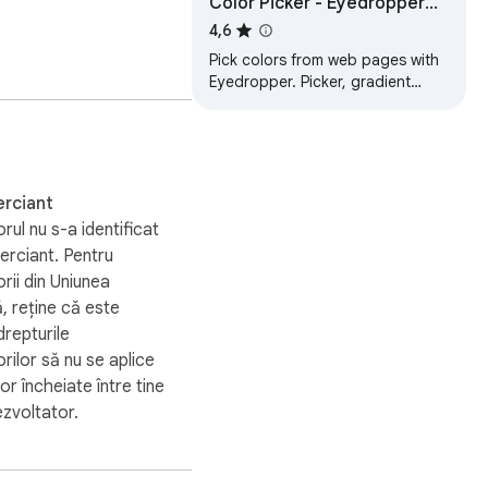
Color Picker - Eyedropper
Tool
4,6
Pick colors from web pages with
Eyedropper. Picker, gradient
generator, palette. Quickly grab
HEX, RGB.
rciant
rul nu s-a identificat
rciant. Pentru
ii din Uniunea
 reține că este
drepturile
ilor să nu se aplice
or încheiate între tine
ezvoltator.