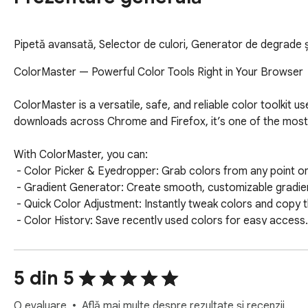
Pipetă avansată, Selector de culori, Generator de degrade ș
ColorMaster — Powerful Color Tools Right in Your Browser

ColorMaster is a versatile, safe, and reliable color toolkit 
downloads across Chrome and Firefox, it’s one of the most p
With ColorMaster, you can:

 - Color Picker & Eyedropper: Grab colors from any point on a webpage with a single click.

 - Gradient Generator: Create smooth, customizable gradients for websites and graphics.

 - Quick Color Adjustment: Instantly tweak colors and copy them to CSS, Photoshop, or other programs.

 - Color History: Save recently used colors for easy access.

 - Multiple Color Formats: Supports HEX, RGB, HSL, and more.

ColorMaster is an essential tool for web development, UI de
5 din 5
O evaluare
Află mai multe despre rezultate și recenzii.