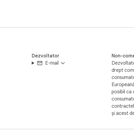
Dezvoltator
Non-come
E-mail
Dezvoltato
drept come
consumator
Europeană,
posibil ca 
consumator
contractel
și acest d