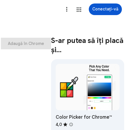
Conectați-vă
S-ar putea să îți placă
Adaugă în Chrome
și…
Color Picker for Chrome™
4,0