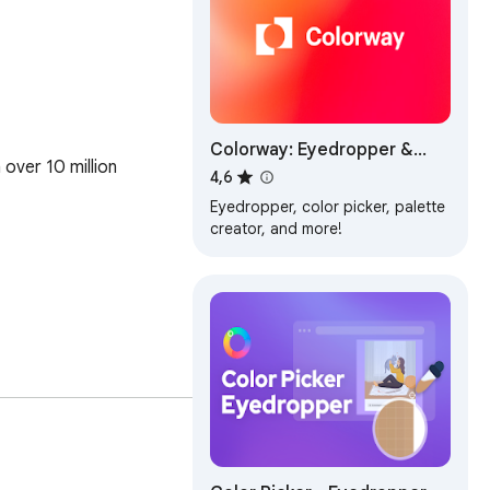
Colorway: Eyedropper &
over 10 million 
Color Picker Tool
4,6
Eyedropper, color picker, palette
creator, and more!
er.