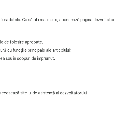
folosi datele. Ca să afli mai multe, accesează pagina dezvoltator
iile de folosire aprobate
.
ă cu funcțiile principale ale articolului;
atea sau în scopuri de împrumut.
accesează site-ul de asistență
al dezvoltatorului