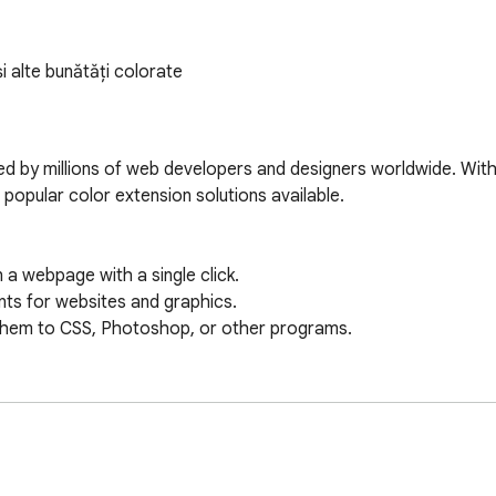
i alte bunătăți colorate
used by millions of web developers and designers worldwide. With 
opular color extension solutions available.

sign, and any project where color matters—right in your brows