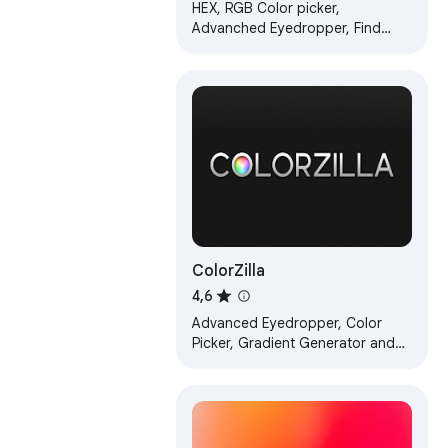
HEX, RGB Color picker,
Advanched Eyedropper, Find
color code on any page
ColorZilla
4,6
Advanced Eyedropper, Color
Picker, Gradient Generator and
other colorful goodies