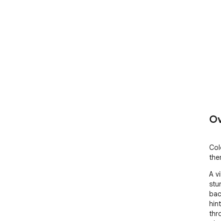
Ov
Col
the
A v
stu
bac
hint
thr