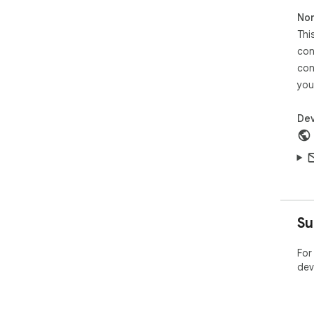
Non
Thi
con
con
you
Dev
Su
For
dev