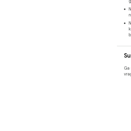
g
N
n
N
k
b
Su
Ga 
vra