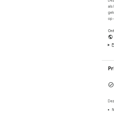
Dez
als
gel
op 
Ont
Pr
Dez
N