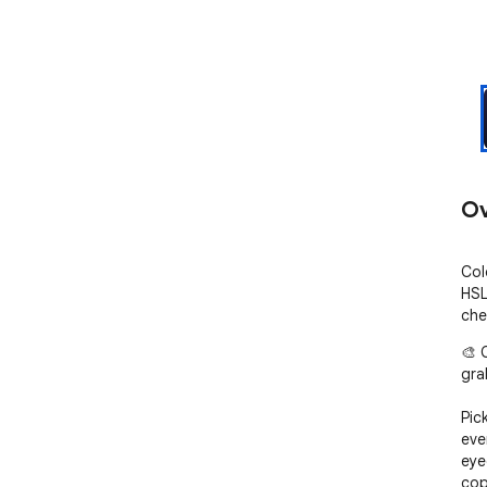
Ov
Col
HSL
che
🎨 
gra
Pic
eve
eye
cop