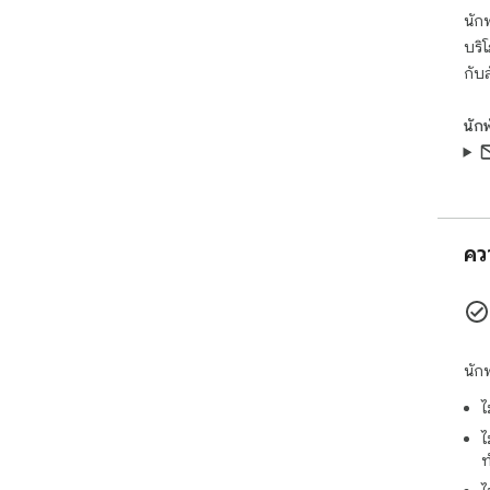
ส่ว
นักพ
สร้า
บริ
ต้อ
กับ
ใช้ง
จำเ
นัก
ทำง
 พลังที่แท้จริงจะปรากฏขึ้นเมื่อคุณต้องการระบุรหัสสีฐานสิบหก
จาก
บัน
สาม
คว
โดย
รหั
หกจ
ออก
 นี่คือผู้ช่วยคนใหม่ที่ขาดไม่ได้ของคุณสำหรับงานหลากหลาย
นัก
ประ
ไ
 1. เปิดใช้งานฟังก์ชันดูดสีเพื่อเลือกสีที่คุณชื่นชอบ

 2. การใช้คุณสมบัติขั้นสูงเพื่อระบุสีจากภาพ

ไ
 3. นำไปใช้เป็นตัวระบุรหัสสีระดับมืออาชีพ

ท