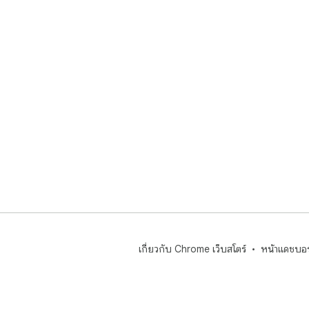
 ▸ นักการตลาดใช้รหัสสีที่เชื่อถือได้เพื่อสร้างความสอดคล้องของ
แบรน
 ▸ สำหรับทุกคนที่สนใจในสิ่งที่เห็นบนเว็บ

 เราออกแบบแอประบุสีนี้ด้วยอินเทอร์เฟซที่สะอาดตาและใช้งาน
ง่า
เป็น
เพิ่
แบบใ
 เครื่องมือของเราคือตัวเลือกที่ดีที่สุดสำหรับมืออาชีพ ในฐานะ
เคร
ใคร
ไม่ม
และ
ได้อ
ถือได
เกี่ยวกับ Chrome เว็บสโตร์
หน้าแดชบอร
 สำรวจคุณสมบัติหลักต่างๆ:

 1️⃣ เครื่องมือทรงประสิทธิภาพสำหรับระบุรหัสสีฐานสิบหกจาก
ภาพ

 2️⃣ หลอดหยดแบบไดนามิกที่จะช่วยให้คุณทำงานเสร็จสมบูรณ์

 3️⃣ ระบบระบุชื่อสีอัจฉริยะเพื่อการสื่อสารที่ดีขึ้น
