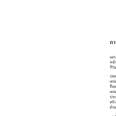
ภา
แอป
หน้า
กี่วิ
ปลด
เคร
ชื่น
เครื
ประ
สร้
ด้วย