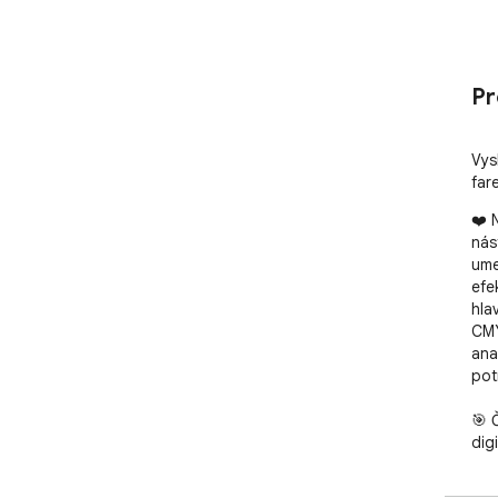
Pr
Vys
far
❤️ 
nás
ume
efe
hla
CMY
ana
pot
🎯 
dig
vám
zas