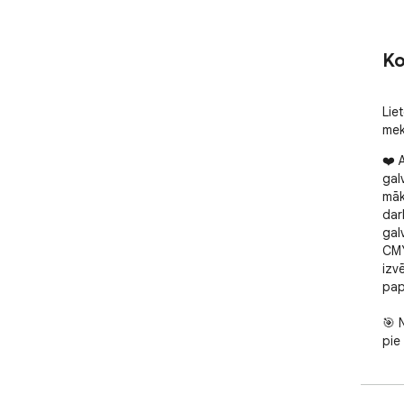
Ko
Liet
mek
❤️ 
gal
māk
dar
gal
CMY
izvē
pap
🎯 N
pie
Atla
jāi
rez