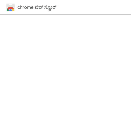
chrome ವೆಬ್‌ ಸ್ಟೋರ್‌