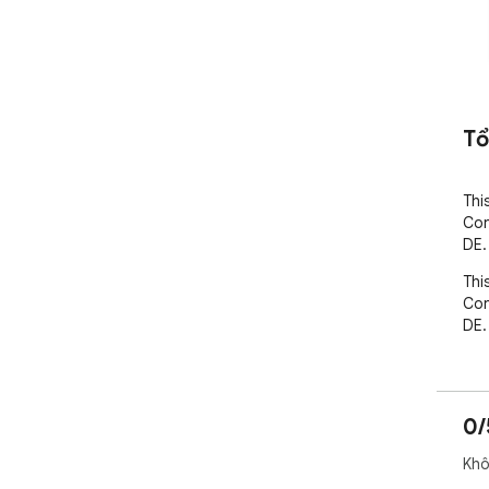
Tổ
Thi
Con
DE.
Thi
Con
DE.
0/
Khô