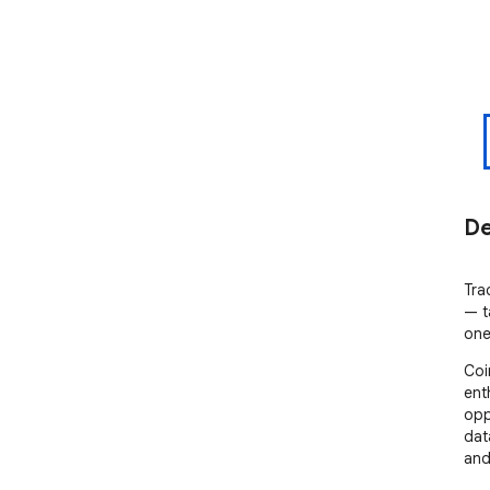
De
Tra
— t
one
Coi
ent
opp
dat
and