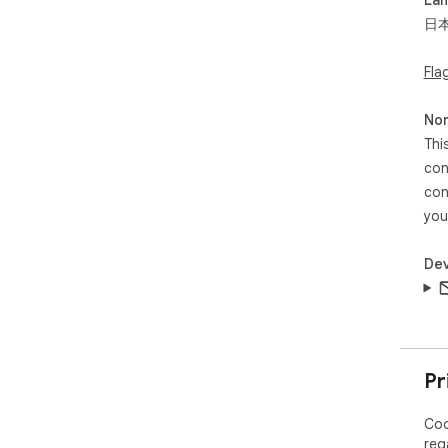
日
Q
わ
Fla
ツ
Non
Thi
con
con
you
Dev
Pr
Cod
reg