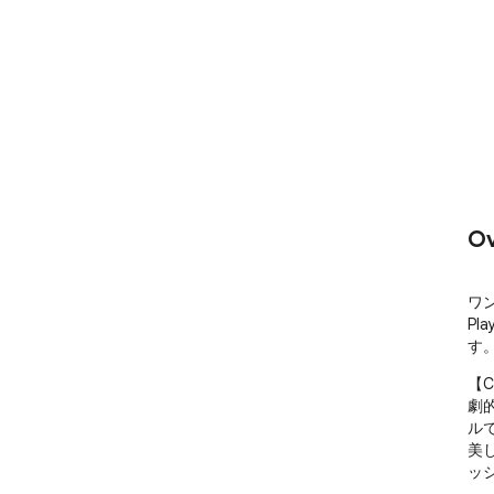
Ov
ワ
Pl
す
【C
劇
ルで
美
ッ