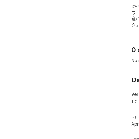
👉
ウ
意
タ
👉
抽
0 
モ
「P
No 
ード
自動
ワ
De
👉
・
Ver
業
1.0
・
リズ
Up
・
Apr
を
ただ
・
La