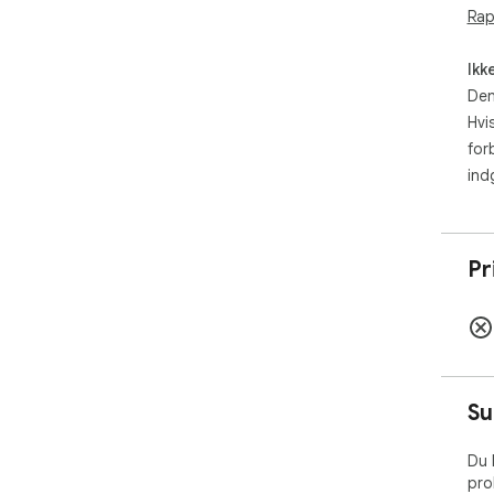
Rap
Ikk
Den
Hvi
for
ind
Pr
Su
Du 
pro