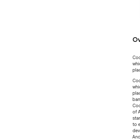
Ov
Cod
whi
pla
Cod
whi
pla
ban
Cod
of 
sta
to 
dev
And