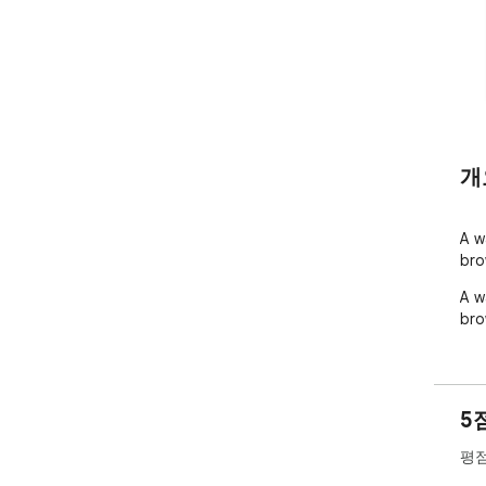
개
A w
bro
A w
bro
5
평점