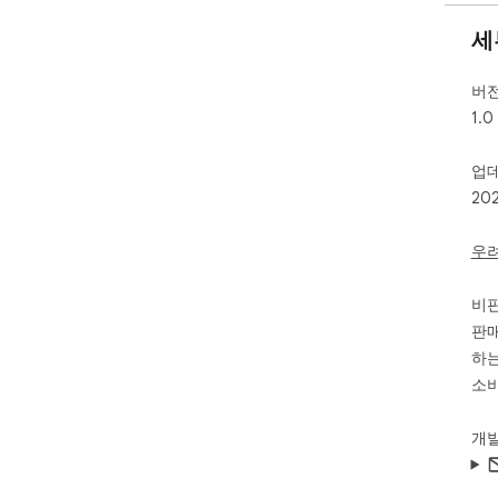
세
버
1.0
업
20
우
비
판매
하는
소비
개