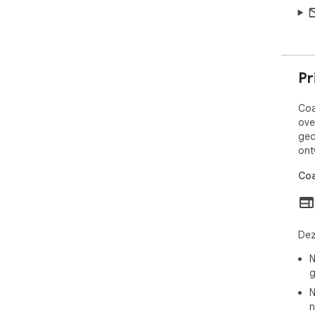
Pr
Coa
ove
ged
ont
Coa
Dez
N
g
N
n