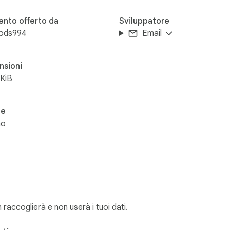
ento offerto da
Sviluppatore
ods994
Email
nsioni
KiB
ue
no
accoglierà e non userà i tuoi dati.