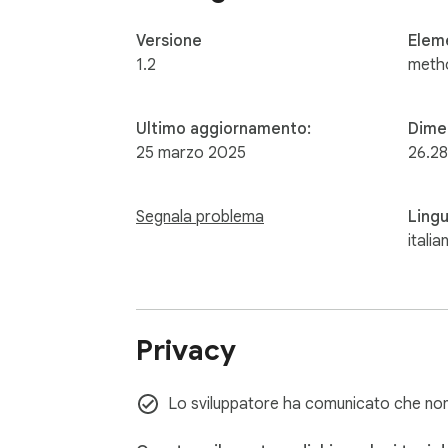
Versione
Elem
1.2
meth
Ultimo aggiornamento:
Dime
25 marzo 2025
26.28
Segnala problema
Ling
italia
Privacy
Lo sviluppatore ha comunicato che non r