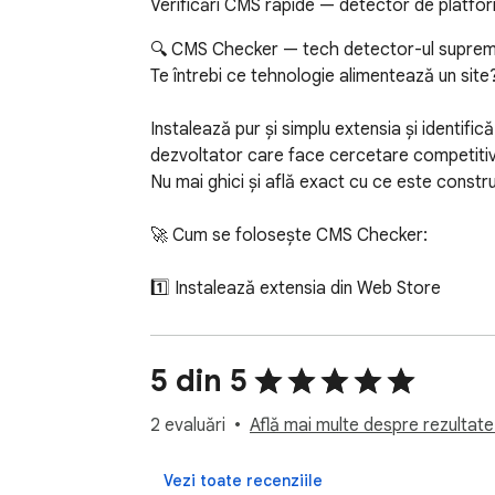
Verificări CMS rapide — detector de platform
🔍 CMS Checker — tech detector-ul suprem pe
Te întrebi ce tehnologie alimentează un site?
Instalează pur și simplu extensia și identific
dezvoltator care face cercetare competitivă
Nu mai ghici și află exact cu ce este construi
🚀 Cum se folosește CMS Checker: 

1️⃣ Instalează extensia din Web Store 

2️⃣ Deschide orice site pe care vrei să-l anali
3️⃣ Dă clic pe pictograma din bara de instru
4️⃣ Obține rezultate instantanee — tehnologi
5 din 5
5️⃣ Explorează detalii suplimentare despre te
2 evaluări
Află mai multe despre rezultate 
CMS Checker este creat pentru oricine s-a 
puternic de detection analizează structura pa
Vezi toate recenziile