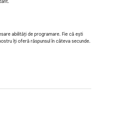
tant.
esare abilități de programare. Fie că ești 
stru îți oferă răspunsul în câteva secunde. 
amework se bazează. Motorul nostru 
stack-ul de bază cu acuratețe ridicată. Nu 