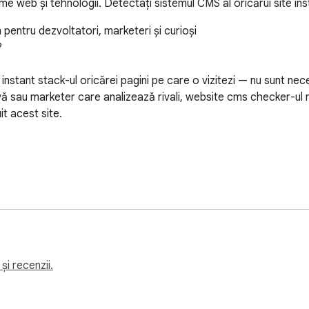
e web și tehnologii. Detectați sistemul CMS al oricărui site ins
ntru dezvoltatori, marketeri și curioși

 

ă instant stack-ul oricărei pagini pe care o vizitezi — nu sunt nec
 sau marketer care analizează rivali, website cms checker-ul no
t acest site.

zezi 

mente 

e detectată! 

ch stack cu un singur clic

și recenzii.
întrebat vreodată ce tehnologie rulează o pagină sau pe ce fr
ginii, meta tags, scripts și server headers pentru a identifica 