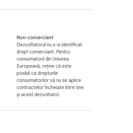
Non-comerciant
Dezvoltatorul nu s-a identificat
drept comerciant. Pentru
consumatorii din Uniunea
Europeană, reține că este
u preferat, CMS Checker oferă rezultate 
posibil ca drepturile
dențialitate și viteză.

consumatorilor să nu se aplice
contractelor încheiate între tine
și acest dezvoltator.
i 
