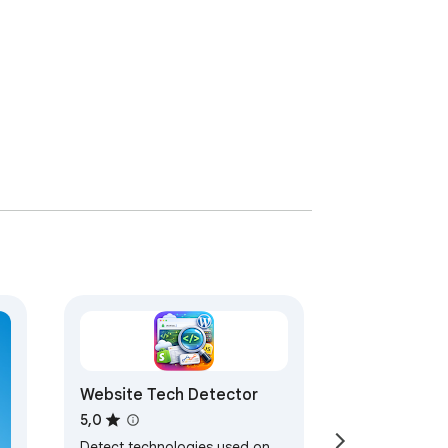
Website Tech Detector
torii și marketerii lucrează deja. Fie că 
5,0
pasul fără a încetini browserul. Fără 
Detect technologies used on