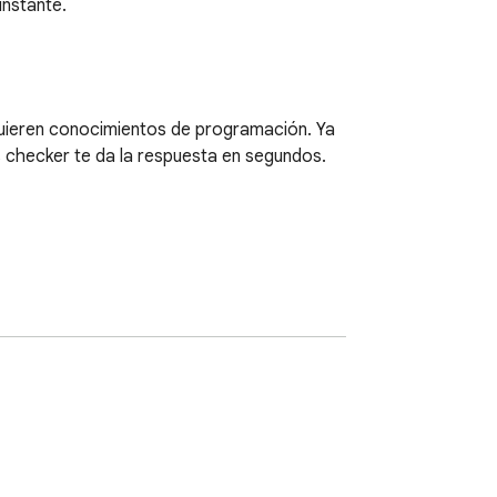
instante.
equieren conocimientos de programación. Ya 
 checker te da la respuesta en segundos. 
a página o en qué framework se apoya. 
ervidor para identificar la stack 