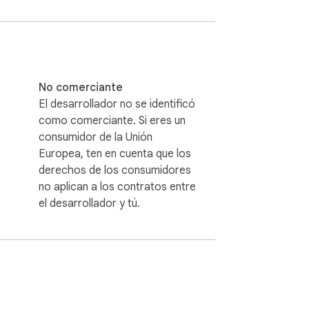
eck cms de un sitio.

No comerciante
El desarrollador no se identificó
como comerciante. Si eres un
consumidor de la Unión
Europea, ten en cuenta que los
e tu blog favorito, CMS Checker ofrece 
derechos de los consumidores
dor, garantizando privacidad y velocidad.

no aplican a los contratos entre
el desarrollador y tú.
s 
