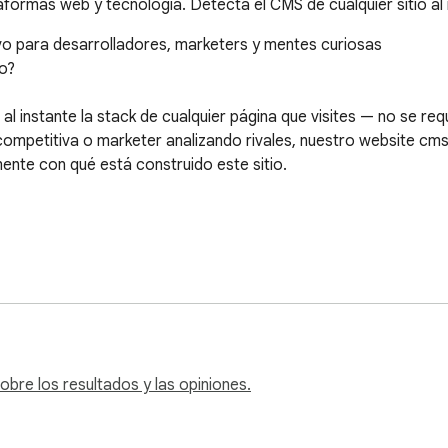
rmas web y tecnología. Detecta el CMS de cualquier sitio al 
vo para desarrolladores, marketers y mentes curiosas

? 

a al instante la stack de cualquier página que visites — no se r
competitiva o marketer analizando rivales, nuestro website cms
nte con qué está construido este sitio.

ientas 

ogía detectada! 

ech con un clic

bre los resultados y las opiniones.
 que alguna vez se haya preguntado qué tecnología ejecuta un
a estructura de la página, meta tags, scripts y cabeceras del s