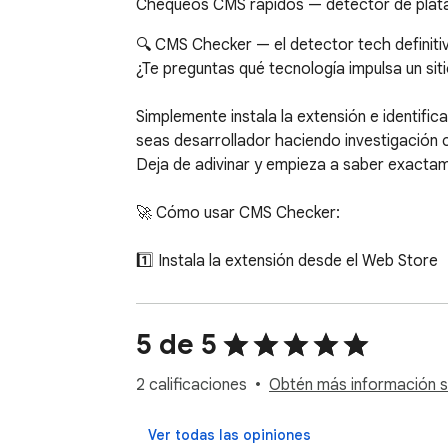
Chequeos CMS rápidos — detector de platafo
🔍 CMS Checker — el detector tech definiti
¿Te preguntas qué tecnología impulsa un sitio
Simplemente instala la extensión e identific
seas desarrollador haciendo investigación 
Deja de adivinar y empieza a saber exactame
🚀 Cómo usar CMS Checker: 

1️⃣ Instala la extensión desde el Web Store 

2️⃣ Abre cualquier sitio que quieras analizar 

3️⃣ Haz clic en el icono de la barra de herram
4️⃣ Obtén resultados instantáneos — ¡tecnol
5 de 5
5️⃣ Explora detalles adicionales de la stack t
2 calificaciones
Obtén más información so
CMS Checker está diseñado para cualquiera
Nuestro potente motor de detección analiza l
Ver todas las opiniones