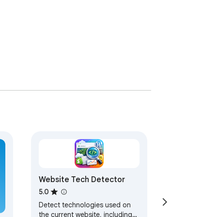
Website Tech Detector
ara el cliente

5.0
arrolladores y marketers. Ya sea 
Detect technologies used on
the current website, including
ión sigue el ritmo sin ralentizar tu 