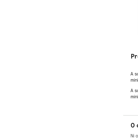
Pr
A s
min
A s
min
0 
Ni 