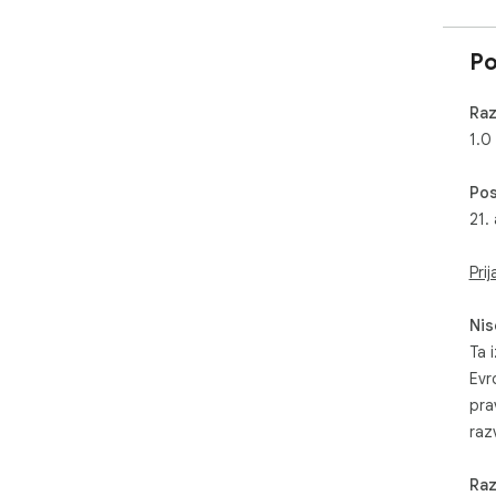
Po
Raz
1.0
Pos
21.
Prij
Nis
Ta i
Evr
pra
razv
Raz