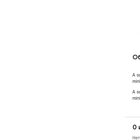
О
A s
min
A s
min
0 
Нет