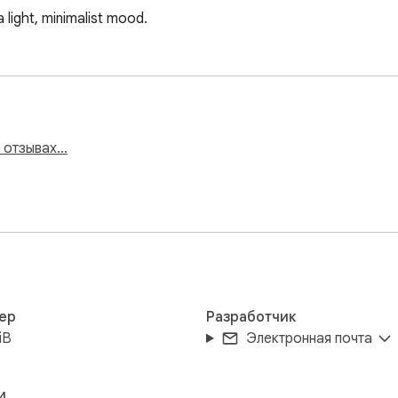
light, minimalist mood.
и отзывах…
ер
Разработчик
iB
Электронная почта
и