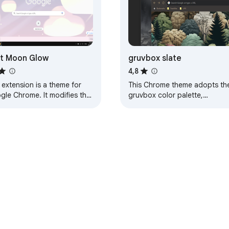
t Moon Glow
gruvbox slate
4,8
 extension is a theme for
This Chrome theme adopts th
gle Chrome. It modifies the
gruvbox color palette,
k of your browser, and
designed for dark mode.
ing else. This particular
Details: It includes a tile-able
e will…
background suitable…
e
Личный кабинет разработчика
Политика конфиденциально