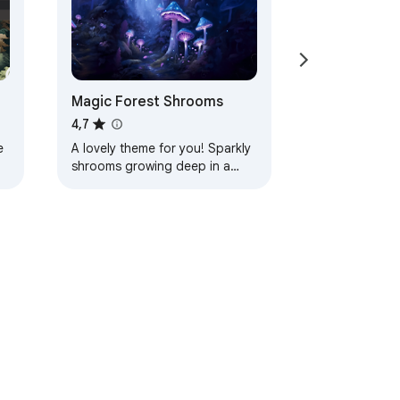
Magic Forest Shrooms
4,7
e
A lovely theme for you! Sparkly
shrooms growing deep in a
magic forest! Lots of peaceful
blues and purples help calm
your mind as…
сти
Условия использования
Справка