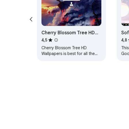
Cherry Blossom Tree HD
Sof
Wallpapers Theme
4,5
4,8
Cherry Blossom Tree HD
This
Wallpapers is best for all the
Goo
users who love to set their
loo
theme to Cherry Blossom Tree
noth
wallpapers. HOW TO…
them
Подробнее об Интернет-магазине Chrom