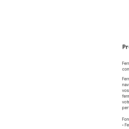
Pr
Fer
con
Fer
nav
vos
fer
vot
per
Fonc
• F